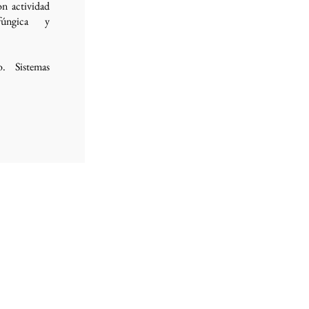
on actividad
tifúngica y
. Sistemas