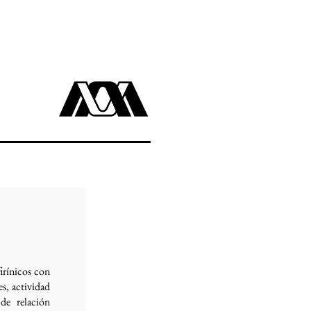
tigación
Simposios
Contacto
irínicos con
es, actividad
de relación