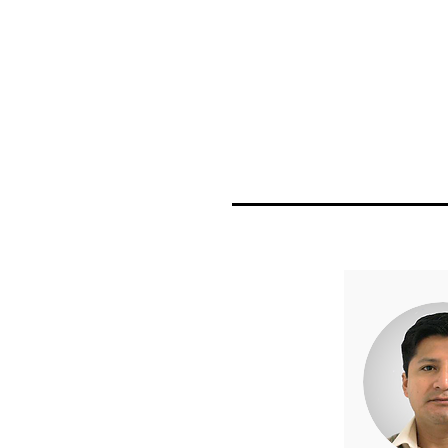
Colegio de Química Farmacéutica
|| FQ, U