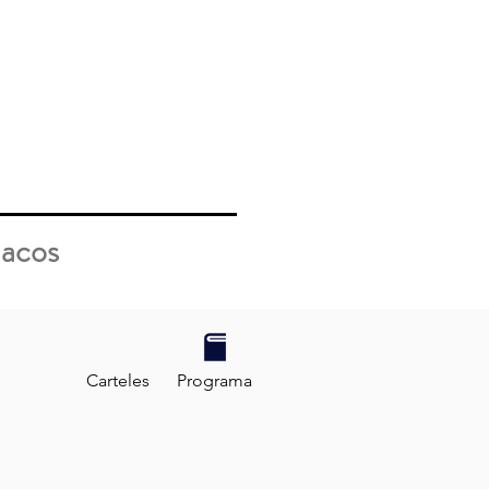
tigación
Simposios
Contacto
macos
Carteles
Programa